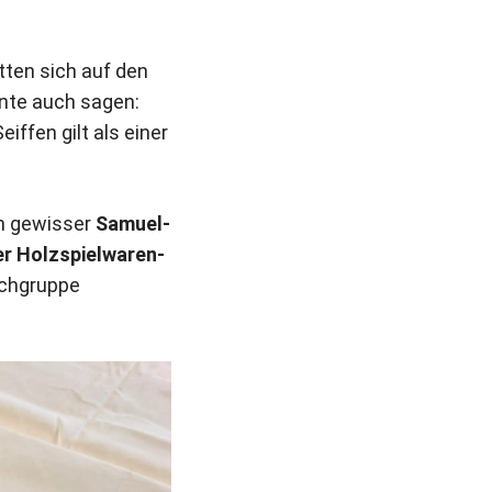
ten sich auf den
te auch sagen:
ffen gilt als einer
n gewisser
Samuel-
er Holzspielwaren-
achgruppe