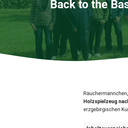
Back to the Ba
Räuchermännchen,
Holzspielzeug nac
erzgebirgischen K