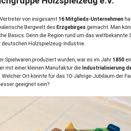
achgruppe Holzspielzeug e.V.
 Vertreter von insgesamt
16 Mitglieds-Unternehmen
hat
malerische Bergwelt des
Erzgebirges
gemacht. Man könn
the Basics. Denn die Region rund um das weltbekannte Sei
r deutschen Holzspielzeug-Industrie.
r Spielwaren produziert wurden, war es im Jahr
1850
ei
der mit einer kleinen Manufaktur die
Industrialisierung d
. Welcher Ort könnte für das 10-Jährige-Jubiläum der F
besser geeignet sein?