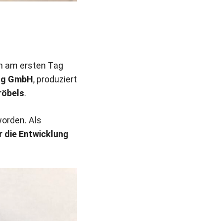
ch am ersten Tag
eug GmbH
, produziert
röbels
.
orden. Als
r die Entwicklung