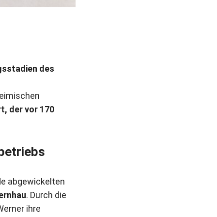
gsstadien des
heimischen
t, der vor 170
betriebs
de abgewickelten
bernhau
. Durch die
Werner ihre