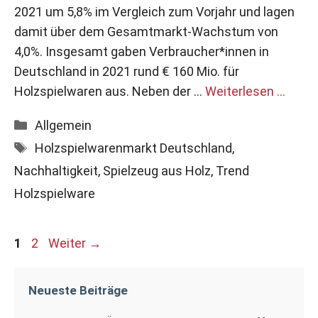
2021 um 5,8% im Vergleich zum Vorjahr und lagen
damit über dem Gesamtmarkt-Wachstum von
4,0%. Insgesamt gaben Verbraucher*innen in
Deutschland in 2021 rund € 160 Mio. für
Holzspielwaren aus. Neben der …
Weiterlesen …
Kategorien
Allgemein
Schlagwörter
Holzspielwarenmarkt Deutschland
,
Nachhaltigkeit
,
Spielzeug aus Holz
,
Trend
Holzspielware
Seite
Seite
1
2
Weiter
→
Neueste Beiträge