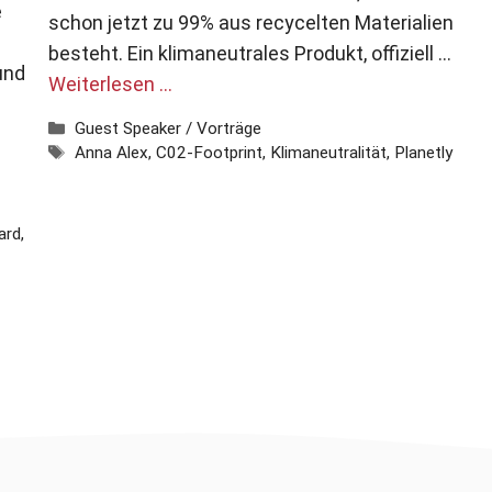
e
schon jetzt zu 99% aus recycelten Materialien
besteht. Ein klimaneutrales Produkt, offiziell …
und
Weiterlesen …
Kategorien
Guest Speaker / Vorträge
Schlagwörter
Anna Alex
,
C02-Footprint
,
Klimaneutralität
,
Planetly
ard
,