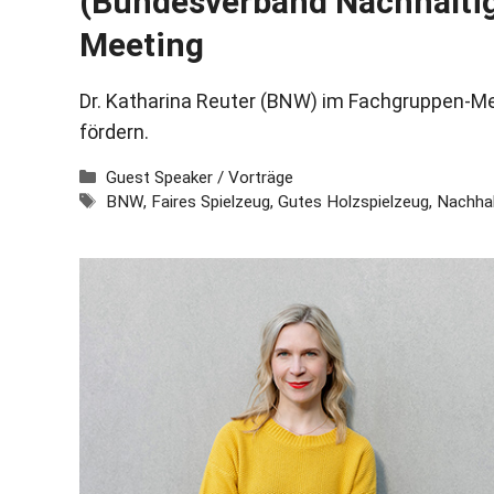
(Bundesverband Nachhaltig
Meeting
Dr. Katharina Reuter (BNW) im Fachgruppen-Mee
fördern.
Kategorien
Guest Speaker / Vorträge
Schlagwörter
BNW
,
Faires Spielzeug
,
Gutes Holzspielzeug
,
Nachhal